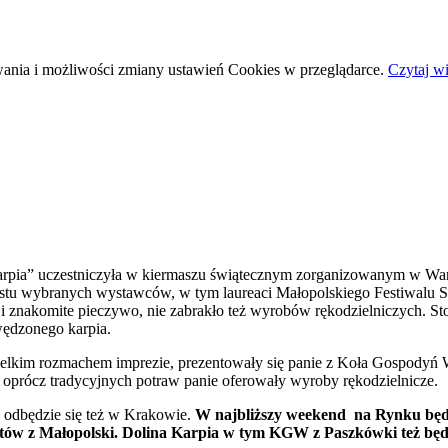
wania i możliwości zmiany ustawień Cookies w przeglądarce.
Czytaj wi
rpia” uczestniczyła w kiermaszu świątecznym zorganizowanym w Wars
u wybranych wystawców, w tym laureaci Małopolskiego Festiwalu Sma
, i znakomite pieczywo, nie zabrakło też wyrobów rękodzielniczych. S
wędzonego karpia.
ielkim rozmachem imprezie, prezentowały się panie z Koła Gospodyń W
oprócz tradycyjnych potraw panie oferowały wyroby rękodzielnicze.
 odbędzie się też w Krakowie.
W najbliższy weekend na Rynku będ
tów z Małopolski. Dolina Karpia w tym KGW z Paszkówki też będz