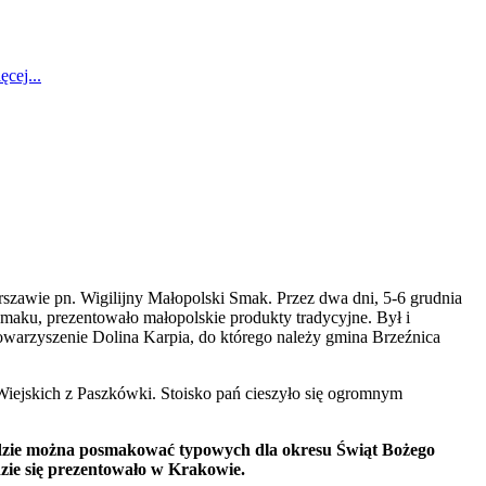
ęcej...
zawie pn. Wigilijny Małopolski Smak. Przez dwa dni, 5-6 grudnia
ku, prezentowało małopolskie produkty tradycyjne. Był i
towarzyszenie Dolina Karpia, do którego należy gmina Brzeźnica
iejskich z Paszkówki. Stoisko pań cieszyło się ogromnym
zie można posmakować typowych dla okresu Świąt Bożego
ie się prezentowało w Krakowie.