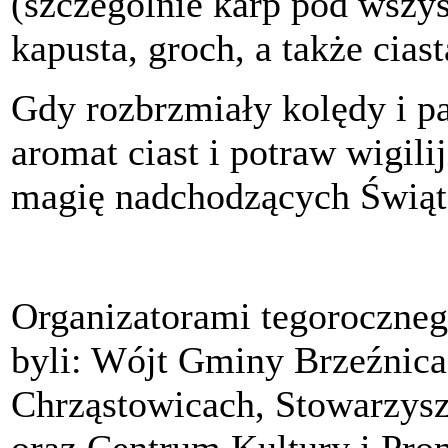
(szczególnie karp pod wszys
kapusta, groch, a także ciast
Gdy rozbrzmiały kolędy i pas
aromat ciast i potraw wigili
magię nadchodzących Świąt
Organizatorami tegoroczneg
byli: Wójt Gminy Brzeźnic
Chrząstowicach, Stowarzys
oraz Centrum Kultury i Pro