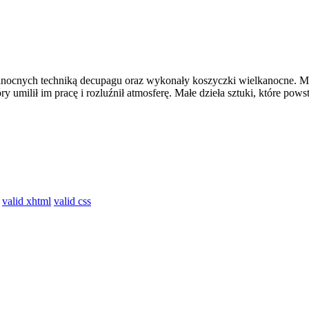
anocnych techniką decupagu oraz wykonały koszyczki wielkanocne. M
y umilił im pracę i rozluźnił atmosferę. Małe dzieła sztuki, które po
valid xhtml
valid css