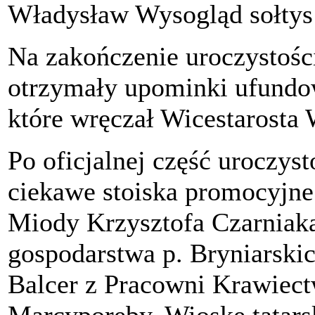
Władysław Wysogląd sołtys
Na zakończenie uroczysto
otrzymały upominki ufundo
które wręczał Wicestarosta
Po oficjalnej część uroczys
ciekawe stoiska promocyjne
Miody Krzysztofa Czarniaka
gospodarstwa p. Bryniarski
Balcer z Pracowni Krawiect
Marcyporęby, Wioskę tatars