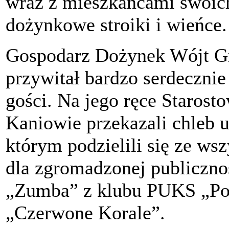
wraz z mieszkańcami swoich
dożynkowe stroiki i wieńce.
Gospodarz Dożynek Wójt G
przywitał bardzo serdeczni
gości. Na jego ręce Staros
Kaniowie przekazali chleb u
którym podzielili się ze ws
dla zgromadzonej publiczno
„Zumba” z klubu PUKS „Pob
„Czerwone Korale”.