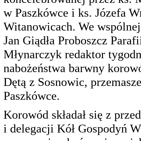
w Paszkówce i ks. Józefa W
Witanowicach. We wspólnej 
Jan Giądła Proboszcz Parafi
Młynarczyk redaktor tygodn
nabożeństwa barwny korowó
Dętą z Sosnowic, przemas
Paszkówce.
Korowód składał się z prze
i delegacji Kół Gospodyń W