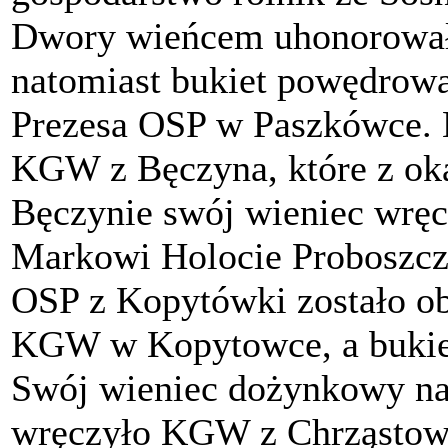
Dwory wieńcem uhonorowało
natomiast bukiet powędrowa
Prezesa OSP w Paszkówce. N
KGW z Bęczyna, które z oka
Bęczynie swój wieniec wręcz
Markowi Holocie Proboszcz
OSP z Kopytówki zostało o
KGW w Kopytowce, a bukiet
Swój wieniec dożynkowy na
wręczyło KGW z Chrząstowi