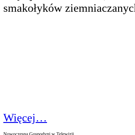
smakołyków ziemniaczanyc
Więcej…
Nowoczesna Gospodyni w Telewizji