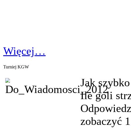
Więcej…
Turniej KGW
Jak szybko
Ile goli st
Odpowiedzi
zobaczyć 1