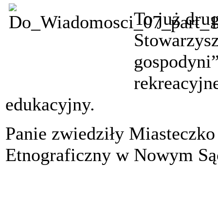
To już dru
Stowarzys
gospodyni”
rekreacyjn
edukacyjny.
Panie zwiedziły Miasteczko 
Etnograficzny w Nowym Są