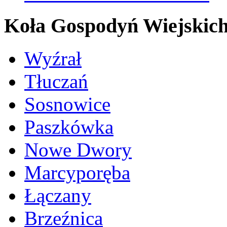
Koła Gospodyń Wiejskic
Wyźrał
Tłuczań
Sosnowice
Paszkówka
Nowe Dwory
Marcyporęba
Łączany
Brzeźnica