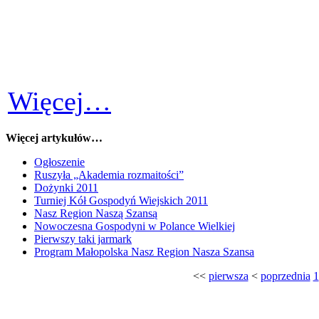
Więcej…
Więcej artykułów…
Ogłoszenie
Ruszyła „Akademia rozmaitości”
Dożynki 2011
Turniej Kół Gospodyń Wiejskich 2011
Nasz Region Naszą Szansą
Nowoczesna Gospodyni w Polance Wielkiej
Pierwszy taki jarmark
Program Małopolska Nasz Region Nasza Szansa
<<
pierwsza
<
poprzednia
1